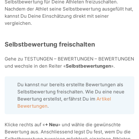
Selbstbewertung für Deine Athleten freizuschalten.
Nachdem der Athlet seine Selbstbewertung ausgefüllt hat,
kannst Du Deine Einschätzung direkt mit seiner
vergleichen.
Selbstbewertung freischalten
Gehe zu TESTUNGEN – BEWERTUNGEN – BEWERTUNGEN
und wechsle in den Reiter «
Selbstbewertungen
».
Du kannst nur bereits erstellte Bewertungen als
Selbstbewertung freischalten. Wie Du eine neue
Bewertung erstellst, erfährst Du im
Artikel
Bewertungen
.
Klicke rechts auf «
+ Neu
» und wähle die gewünschte
Bewertung aus. Anschliessend legst Du fest, wem Du die
Selbstbewertung zuweisen möchtest: einzelnen Athleten,